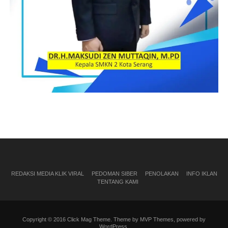
REDAKSI MEDIA KLIK VIRAL
PEDOMAN SIBER
PENOLAKAN
INFO IKLAN
TENTANG KAMI
Copyright © 2016 Click Mag Theme. Theme by MVP Themes, powered by
WordPress.