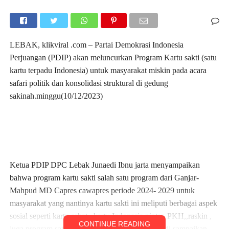
LEBAK, klikviral .com – Partai Demokrasi Indonesia
Perjuangan (PDIP) akan meluncurkan Program Kartu sakti (satu
kartu terpadu Indonesia) untuk masyarakat miskin pada acara
safari politik dan konsolidasi struktural di gedung
sakinah.minggu(10/12/2023)
Ketua PDIP DPC Lebak Junaedi Ibnu jarta menyampaikan
bahwa program kartu sakti salah satu program dari Ganjar-
Mahpud MD Capres cawapres periode 2024- 2029 untuk
masyarakat yang nantinya kartu sakti ini meliputi berbagai aspek
sosial seperti kartu sehat , kartu Indonesia pintar, PKH,,raskin ,
CONTINUE READING
juga program satu sarjana.sesuai apa yang yang di sampaikan