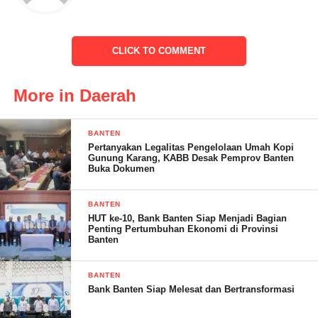
Junaedi Ibnu jarta mengajak kepada para kader atau relawan
CLICK TO COMMENT
Ganjar mahpud untuk turun langsung secara door to door dan
sampaikan kepada masyarakat program KTP sakti ini sebagai
komitmen dari Ganjar Mahpud.tukasnya
More in Daerah
BANTEN
Pertanyakan Legalitas Pengelolaan Umah Kopi
Indra – RG
Gunung Karang, KABB Desak Pemprov Banten
Buka Dokumen
Post Views:
21
BANTEN
HUT ke-10, Bank Banten Siap Menjadi Bagian
Penting Pertumbuhan Ekonomi di Provinsi
Banten
BANTEN
Bank Banten Siap Melesat dan Bertransformasi