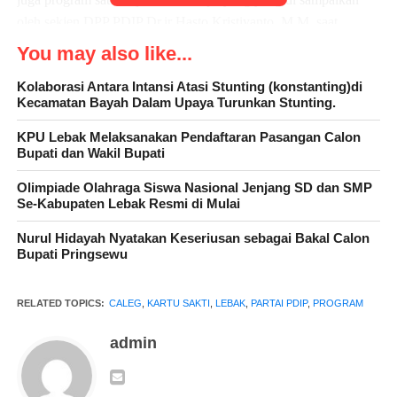
oleh sekjen DPP PDIP Dr.ir Hasto Kristiyanto. M.M .saat
konsolidasi safari politik di depan para kader PDIP. Kata Junaedi
You may also like...
Ibnu jarta
Kolaborasi Antara Intansi Atasi Stunting (konstanting)di
Kecamatan Bayah Dalam Upaya Turunkan Stunting.
KPU Lebak Melaksanakan Pendaftaran Pasangan Calon
Bupati dan Wakil Bupati
Olimpiade Olahraga Siswa Nasional Jenjang SD dan SMP
Se-Kabupaten Lebak Resmi di Mulai
Nurul Hidayah Nyatakan Keseriusan sebagai Bakal Calon
IKLAN FOKAR 24
Bupati Pringsewu
Nantinya kata Junaedi “masyarakat penerima miskin tidak lagi
RELATED TOPICS:
CALEG
,
KARTU SAKTI
,
LEBAK
,
PARTAI PDIP
,
PROGRAM
repot dengan berbagai kartu tapi program ini memudahkan
pelayanan masyarakat hanya menggunakan satu kartu yaitu KTP
admin
sakti untuk warga penerima manfaat. Terang nya