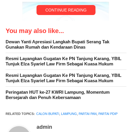
CONTINUE READING
You may also like...
Dewan Yanti Apresiasi Langkah Bupati Serang Tak
Gunakan Rumah dan Kendaraan Dinas
Resmi Layangkan Gugatan Ke PN Tanjung Karang, YBIL
Tunjuk Elza Syarief Law Firm Sebagai Kuasa Hukum
Wanita kelahiran Tambah Rejo, Gading Rejo, tahun 1968 ini
Resmi Layangkan Gugatan Ke PN Tanjung Karang, YBIL
menjelaskan bahwa motivasinya adalah keinginan tulus untuk
Tunjuk Elza Syarief Law Firm Sebagai Kuasa Hukum
memajukan Pringsewu, dengan fokus pada infrastruktur dan
Peringatan HUT ke-27 KWRI Lampung, Momentum
pertanian. Ia menyoroti kondisi jalan yang rusak parah serta
Bersejarah dan Penuh Kebersamaan
ketidakstabilan harga komoditi dan kelangkaan pupuk sebagai
prioritas utama yang akan ditangani.
RELATED TOPICS:
CALON BUPATI
,
LAMPUNG
,
PARTAI PAN
,
PARTAI PDIP
Nurul berharap dukungan dari masyarakat Pringsewu untuk
admin
kelancaran proses pencalonannya, optimis bahwa dengan