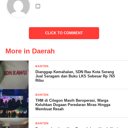
dukungan PDIP dan surat tugas dari DPP PAN, ia dapat
membawa perubahan positif bagi Kabupaten Pringsewu.
CLICK TO COMMENT
More in Daerah
SOLA. (RG)
BANTEN
Dianggap Kemahalan, SDN Rau Kota Serang
Jual Seragam dan Buku LKS Sebesar Rp 765
Post Views:
18
Ribu
BANTEN
THM di Cilegon Masih Beroperasi, Warga
Keluhkan Dugaan Peredaran Miras Hingga
Membuat Resah
BANTEN