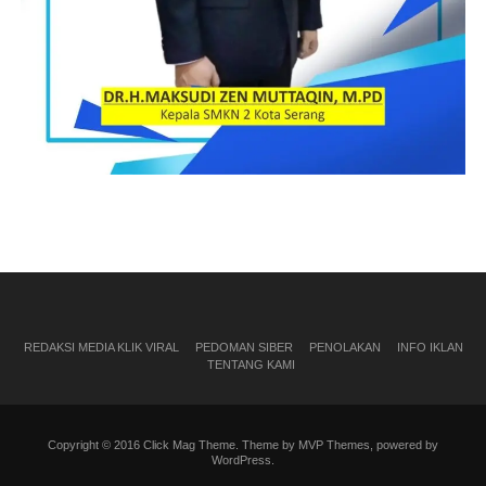
REDAKSI MEDIA KLIK VIRAL
PEDOMAN SIBER
PENOLAKAN
INFO IKLAN
TENTANG KAMI
Copyright © 2016 Click Mag Theme. Theme by MVP Themes, powered by
WordPress.