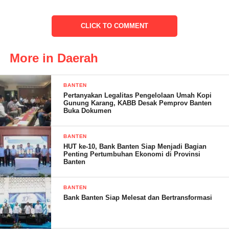
Walikotanya maupun Gubernurnya yang benar benar pro dan
berdiri dengan masyarakatnya,” harapnya
CLICK TO COMMENT
“Hal ini sangatlah penting dimana saya menghitung tentang
kematian dan dunia kertas dan lain lain sebagai gambaran agar
More in Daerah
mereka tidak melakukan hal hal yang menurut kami adalah
kecurangan dan lain sebagainya, ” tutupnya
BANTEN
Pertanyakan Legalitas Pengelolaan Umah Kopi
Gunung Karang, KABB Desak Pemprov Banten
Buka Dokumen
BANTEN
HUT ke-10, Bank Banten Siap Menjadi Bagian
Penting Pertumbuhan Ekonomi di Provinsi
Banten
Tantowi – RG
BANTEN
Bank Banten Siap Melesat dan Bertransformasi
Post Views:
16