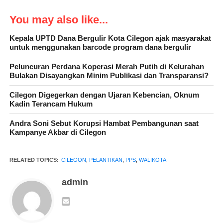
You may also like...
Kepala UPTD Dana Bergulir Kota Cilegon ajak masyarakat
untuk menggunakan barcode program dana bergulir
Peluncuran Perdana Koperasi Merah Putih di Kelurahan
Bulakan Disayangkan Minim Publikasi dan Transparansi?
Cilegon Digegerkan dengan Ujaran Kebencian, Oknum
Kadin Terancam Hukum
“Apalagi kota Cilegon tidak ada temuan secara nasional
makanya kami ingin tetap berkelanjutan,” imbuhnya
Andra Soni Sebut Korupsi Hambat Pembangunan saat
Kampanye Akbar di Cilegon
RELATED TOPICS:
CILEGON
,
PELANTIKAN
,
PPS
,
WALIKOTA
“Mereka ini para PPS adalah orang orang yang diberikan Allah
SWT sebuah kepercayaan dan amanah agar bisa berbuat yang
admin
lebih baik lagi,” tegas Heldy
“Kita doakan kedepannya Cilegon dapat terpilih baik