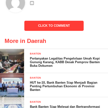
Saat ditemui Raden Cahaya Kencana, Spd humas SMPN 2
Cilegon menuturkan,” Rangkaian kegiatan ini pelepasan siswa
CLICK TO COMMENT
ini sampai adanya Bazar P5, pertunjukan dan penganugrahan
serta apresiasi tidak lepas dari peran serta semua pihak,” jelasnya
More in Daerah
“Hal ini kita bersinergi dengan program Indonesia emas 2024
dimana sangat diharapkan lulusan dari kita menjadi anak yang
BANTEN
soleh solehah menjadi pemimpin yang amanah serta sukses
Pertanyakan Legalitas Pengelolaan Umah Kopi
Gunung Karang, KABB Desak Pemprov Banten
dunia akhirat,” tutupnya
Buka Dokumen
BANTEN
HUT ke-10, Bank Banten Siap Menjadi Bagian
Tantowi – RG
Penting Pertumbuhan Ekonomi di Provinsi
Banten
Post Views:
13
BANTEN
Bank Banten Siap Melesat dan Bertransformasi