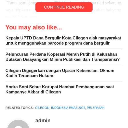
“Tantangan generasi emas 2024 itu harus kita bina dari sekarang,
CONTINUE READING
saya titipkan melalui pesan pesan agar terus melakukan hal yang
positif,” harapnya
You may also like...
Generasi emas Cilegon, kata Heldy, harus menyiapkan diri
dengan cara yang produktif, yaitu dengan mengasah intelektual,
Kepala UPTD Dana Bergulir Kota Cilegon ajak masyarakat
untuk menggunakan barcode program dana bergulir
mencari skill kemampuan baru yang bisa berguna dalam profesi,
serta harus melek dalam urusan politik,” tegasnya
Peluncuran Perdana Koperasi Merah Putih di Kelurahan
Bulakan Disayangkan Minim Publikasi dan Transparansi?
Cilegon Digegerkan dengan Ujaran Kebencian, Oknum
Kadin Terancam Hukum
Andra Soni Sebut Korupsi Hambat Pembangunan saat
Kampanye Akbar di Cilegon
RELATED TOPICS:
CILEGON
,
INDONESIA EMAS 2024
,
PELEPASAN
admin