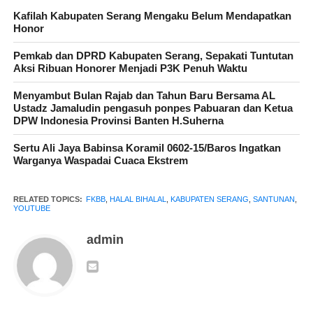
Kafilah Kabupaten Serang Mengaku Belum Mendapatkan
Honor
Ketua FKBB, Nasudin
, dalam sambutannya menyampaikan
ucapan terima kasih kepada seluruh panitia yang telah bekerja
Pemkab dan DPRD Kabupaten Serang, Sepakati Tuntutan
keras dalam menyelenggarakan acara tersebut. “Kami
Aksi Ribuan Honorer Menjadi P3K Penuh Waktu
mengucapkan terima kasih atas kerja keras dan dedikasi panitia
Menyambut Bulan Rajab dan Tahun Baru Bersama AL
yang telah membuat acara Halalbihalal dan santunan anak yatim
Ustadz Jamaludin pengasuh ponpes Pabuaran dan Ketua
berjalan sukses. Semoga kebersamaan dan semangat
DPW Indonesia Provinsi Banten H.Suherna
kekeluargaan yang tercipta hari ini dapat terjaga terus dalam
Sertu Ali Jaya Babinsa Koramil 0602-15/Baros Ingatkan
FKBB,” ujarnya, Kamis (09/05/2024).
Warganya Waspadai Cuaca Ekstrem
RELATED TOPICS:
FKBB
,
HALAL BIHALAL
,
KABUPATEN SERANG
,
SANTUNAN
,
YOUTUBE
admin