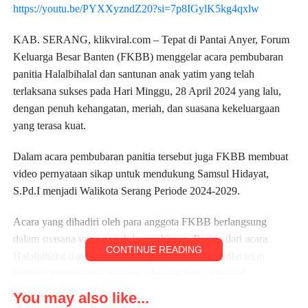
https://youtu.be/PYXXyzndZ20?si=7p8IGylK5kg4qxlw
KAB. SERANG, klikviral.com – Tepat di Pantai Anyer, Forum
Keluarga Besar Banten (FKBB) menggelar acara pembubaran
panitia Halalbihalal dan santunan anak yatim yang telah
terlaksana sukses pada Hari Minggu, 28 April 2024 yang lalu,
dengan penuh kehangatan, meriah, dan suasana kekeluargaan
yang terasa kuat.
Dalam acara pembubaran panitia tersebut juga FKBB membuat
video pernyataan sikap untuk mendukung Samsul Hidayat,
S.Pd.I menjadi Walikota Serang Periode 2024-2029.
Acara yang dihadiri oleh para anggota FKBB berlangsung
dalam suasana yang penuh kegembiraan. Panitia dari acara
CONTINUE READING
Halalbihalal dan santunan anak yatim tersebut dinilai telah
berhasil menjalankan tugasnya dengan baik, sehingga
pembubaran panitia dilakukan sebagai bentuk apresiasi atas kerja
You may also like...
keras dan dedikasi mereka.