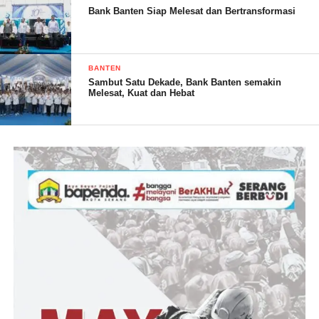
solidaritas, dan kepedulian terhadap sesama. Semoga semangat
Bank Banten Siap Melesat dan Bertransformasi
kebaikan dan kekeluargaan yang terpancar dari acara ini dapat
terus terjaga dan bermanfaat bagi masyarakat luas.
BANTEN
Sambut Satu Dekade, Bank Banten semakin
Melesat, Kuat dan Hebat
(Hermawan/ RG)
Post Views:
16