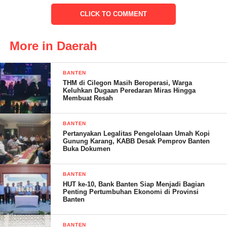
CLICK TO COMMENT
Sementara itu,
Gunawan selaku Pembina FKBB
More in Daerah
menyampaikan rasa syukur atas kesuksesan acara Halalbihalal
dan santunan anak yatim yang telah terlaksana dan semoga
FKBB kedepan lebih banyak kegiatan sosialnya, “Kami sangat
BANTEN
bahagia bisa menjadi bagian dari acara ini dan melihat senyum
THM di Cilegon Masih Beroperasi, Warga
Keluhkan Dugaan Peredaran Miras Hingga
bahagia di wajah anak-anak yatim yang menerima santunan.
Membuat Resah
Semoga kegiatan seperti ini dapat terus dilakukan untuk
memberikan manfaat bagi sesama dan semoga FKBB
BANTEN
kedepannya semakin jaya,” katanya.
Pertanyakan Legalitas Pengelolaan Umah Kopi
Gunung Karang, KABB Desak Pemprov Banten
Buka Dokumen
Pembubaran panitia Halalbihalal dan santunan anak yatim
FKBB di Pantai Anyer ini kebetulan bertepatan dengan hari
BANTEN
ulang tahun Bairoh yang biasa dipanggil bunda Nissa selaku
HUT ke-10, Bank Banten Siap Menjadi Bagian
Penting Pertumbuhan Ekonomi di Provinsi
bendahara FKBB. Acara juga diselingi dengan diskusi santai
Banten
antara para pengurus dan anggota untuk kemajuan kedepannya
dan berhasil menyiratkan pesan akan pentingnya kebersamaan,
BANTEN