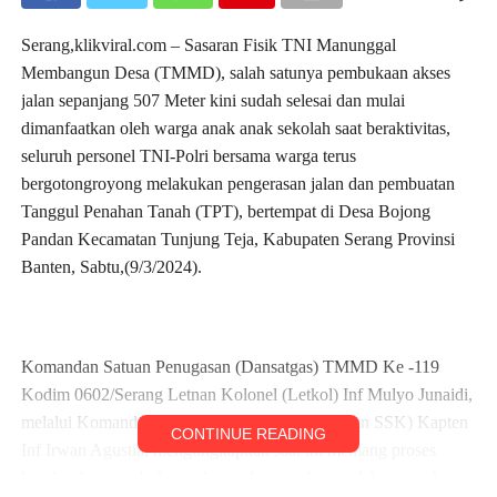
Serang,klikviral.com – Sasaran Fisik TNI Manunggal
Membangun Desa (TMMD), salah satunya pembukaan akses
jalan sepanjang 507 Meter kini sudah selesai dan mulai
dimanfaatkan oleh warga anak anak sekolah saat beraktivitas,
seluruh personel TNI-Polri bersama warga terus
bergotongroyong melakukan pengerasan jalan dan pembuatan
Tanggul Penahan Tanah (TPT), bertempat di Desa Bojong
Pandan Kecamatan Tunjung Teja, Kabupaten Serang Provinsi
Banten, Sabtu,(9/3/2024).
Komandan Satuan Penugasan (Dansatgas) TMMD Ke -119
Kodim 0602/Serang Letnan Kolonel (Letkol) Inf Mulyo Junaidi,
melalui Komandan Satuan Setingkat Kompi (Dan SSK) Kapten
CONTINUE READING
Inf Irwan Agustia, mengungkapkan saat ini memang proses
keseluruhan pembukaan akses jalan tersebut, sudah sepenuhnya