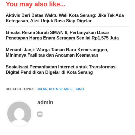
selesai. Meskipun demikian, seluruh personel dengan sisa waktu
You may also like...
yang ada, terus bekerja semaksimal mungkin melakukan proses
Aktivis Beri Batas Waktu Wali Kota Serang: Jika Tak Ada
pengerjaan pengerasan jalan, juga pembuatan Tanggung
Ketegasan, Aksi Unjuk Rasa Siap Digelar
Penahan Tanah terus dikebut.
Gmaks Resmi Surati SMAN 8, Pertanyakan Dasar
Penetapan Harga Enam Seragam Senilai Rp1,575 Juta
Menanti Janji: Warga Taman Baru Kemeranggen,
” Memasuki hari ke -119, pelaksanaan TMMD yang
Minimnya Fasilitas dan Ancaman Keamanan
diselenggarakan Kodim 0602/Serang, secara keseluruhan
Sosialisasi Pemanfaatan Internet untuk Transformasi
beberapa program sasaran fisik sudah selesai. Memang yang
Digital Pendidikan Digelar di Kota Serang
paling berat itu proses pembukaan jalan dan TPT, juga
pembangunan jembatan. Dilapangkan seluruh personel bersama
warga, terus bergotong royong menyelesaikan semua program
RELATED TOPICS:
JALAN
,
KOTA SERANG
,
TMMD
sasaran fisik,” jelasnya.
admin