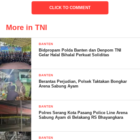
CLICK TO COMMENT
More in TNI
Lanjutnya, semoga kedepannya seluruh sasaran fisik akan
BANTEN
Bidpropam Polda Banten dan Denpom TNI
memberikan dampak positif, khususnya untuk meningkatkan
Gelar Halal Bihalal Perkuat Soliditas
kesejahteraan seluruh warga. Terutama pembukaan akses jalan,
pembangunan jembatan serta pembangunan MCK Komunal.
BANTEN
Berantas Perjudian, Polsek Taktakan Bongkar
Arena Sabung Ayam
” Melalui kegiatan TNI Manunggal Membangun Desa, sehingga
akan terus terjalin silaturahmi dengan warga, agar tetap tercipta
BANTEN
kemanunggalan antara TNI dengan rakyat. Karena TNI akan
Polres Serang Kota Pasang Police Line Arena
Sabung Ayam di Belakang RS Bhayangkara
terus bekerja, demi mewujudkan kemajuan pembangunan,
ditingkat pedesaan bersama Pemerintah Daerah Kabupaten
Serang,” ungkapnya.
BANTEN