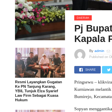
DAERAH
Pj Bupat
Kapala 
By
admin
Published on
O
SHARE
Pringsewu – klikvir
Resmi Layangkan Gugatan
Ke PN Tanjung Karang,
Kurniawan melantik
YBIL Tunjuk Elza Syarief
Law Firm Sebagai Kuasa
Bumirejo, Kecamata
Hukum
Sopyan menggantika