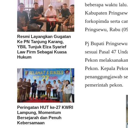
beberapa waktu lalu
Kabupaten Pringsewu
forkopimda serta ca
Pringsewu, Rabu (09
Resmi Layangkan Gugatan
Ke PN Tanjung Karang,
Pj Bupati Pringsew
YBIL Tunjuk Elza Syarief
sesuai Pasal 47 Un
Law Firm Sebagai Kuasa
Hukum
Pekon melaksanakan
Pekon. Kepala Peko
penanggungjawab set
pemerintah pekon.
Peringatan HUT ke-27 KWRI
Lampung, Momentum
Bersejarah dan Penuh
Kebersamaan