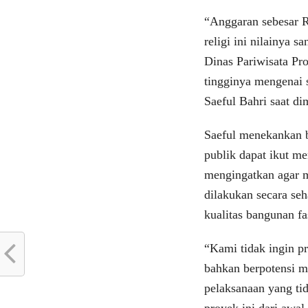
“Anggaran sebesar 
religi ini nilainya
Dinas Pariwisata Pr
tingginya mengenai s
Saeful Bahri saat di
Saeful menekankan b
publik dapat ikut m
mengingatkan agar m
dilakukan secara se
kualitas bangunan f
“Kami tidak ingin p
bahkan berpotensi m
pelaksanaan yang t
proyek ini dari awal