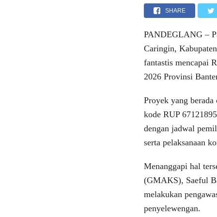
SHARE
PANDEGLANG – Pake
Caringin, Kabupaten
fantastis mencapai 
2026 Provinsi Banten
Proyek yang berada 
kode RUP 67121895 
dengan jadwal pemil
serta pelaksanaan k
Menanggapi hal ter
(GMAKS), Saeful Bah
melakukan pengawasa
penyelewengan.