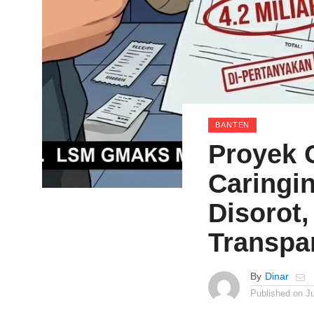
BANTEN
Proyek 
Caringin
Disorot
Transpa
By
Dinar
Published on
Ju