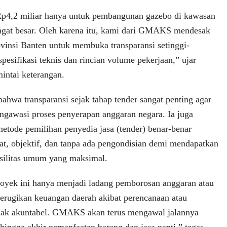
Rp4,2 miliar hanya untuk pembangunan gazebo di kawasan
 sangat besar. Oleh karena itu, kami dari GMAKS mendesak
ovinsi Banten untuk membuka transparansi setinggi-
pesifikasi teknis dan rincian volume pekerjaan,” ujar
mintai keterangan.
ahwa transparansi sejak tahap tender sangat penting agar
engawasi proses penyerapan anggaran negara. Ia juga
etode pemilihan penyedia jasa (tender) benar-benar
hat, objektif, dan tanpa ada pengondisian demi mendapatkan
asilitas umum yang maksimal.
royek ini hanya menjadi ladang pemborosan anggaran atau
erugikan keuangan daerah akibat perencanaan atau
idak akuntabel. GMAKS akan terus mengawal jalannya
 hingga akhir pemanfaatan barang dan jasa nanti,” tegas