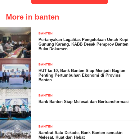
Provinsi, sehingga pengawasannya lemah. Bahkan
terkesan tutup mata,” ungkapnya.
More in banten
James Berharap, Walikota Cilegon Robinsar dapat turun
langsung menindak tegas perusahaan tersebut agar
BANTEN
menjadi efek jera.
Pertanyakan Legalitas Pengelolaan Umah Kopi
“Ini sudah terjadi puluhan tahun. Untuk itu, kami sangat
Gunung Karang, KABB Desak Pemprov Banten
Buka Dokumen
berharap bapak Walikota Cilegon dapat
memprioritaskan permasalahan ini agar dapat ditindak
BANTEN
tegas sesuai aturan yang berlaku,” tegasnya.
HUT ke-10, Bank Banten Siap Menjadi Bagian
Sebelumnya diberitakan, PT. Pratama Galuh Perkasa
Penting Pertumbuhan Ekonomi di Provinsi
Banten
(PGP) Cilegon diduga selama belasan tahun tidak
memberikan upah karyawan sesuai UMK Cilegon yang
BANTEN
berlaku, yang ditetapkan melalui Keputusan Gubernur
Bank Banten Siap Melesat dan Bertransformasi
Banten, dan diduga telat membayar THR karyawan
hingga satu bulan setelah Hari raya.
Salah seorang Karyawan yang tidak mau disebutkan namanya
BANTEN
mengaku telah bekerja tahunan dan hanya dibayar di bawah
Sambut Satu Dekade, Bank Banten semakin
UMK Kota Cilegon,
Melesat, Kuat dan Hebat