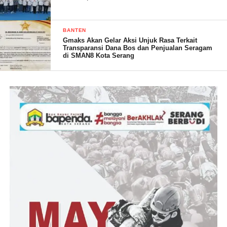
“Kerja sudah lama, cuma gaji Rp 2.5jt hingga Rp 3jt perbulan.”
BANTEN
Ujarnya.
Gmaks Akan Gelar Aksi Unjuk Rasa Terkait
Transparansi Dana Bos dan Penjualan Seragam
Hal tersebut mendapat perhatian dan menimbulkan reaksi dari
di SMAN8 Kota Serang
tokoh masyarakat kota Cilegon James M. Menurutnya, PT. PGP
diduga telah melanggar hak pekerja yang mana tidak
memberikan upah sesuai ketentuan UMK yang berlaku selama
belasan tahun,
“UMK Cilegon tahun 2025 sebesar Rp 5.128.084.48. Tapi, PT.
PGP yang notabene menjadi rekanan dari PT. Krakatau steel
group, diduga tidak memberikan Hak yang seharusnya diperoleh
pekerja, selama belasan tahun,” Paparnya kepada media. (Feri)
Post Views:
33