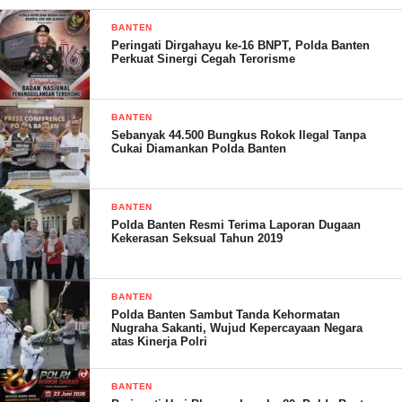
BANTEN
Peringati Dirgahayu ke-16 BNPT, Polda Banten
Perkuat Sinergi Cegah Terorisme
BANTEN
Dengan semangat kebersamaan dan gotong royong, Polres
Sebanyak 44.500 Bungkus Rokok Ilegal Tanpa
Cukai Diamankan Polda Banten
Tanggamus siap menyambut Hari Bhayangkara ke-78 dengan
berbagai kegiatan positif yang bermanfaat bagi lingkungan dan
masyarakat.
BANTEN
Polda Banten Resmi Terima Laporan Dugaan
“Kami berharap dengan adanya kegiatan bersih-bersih asrama
Kekerasan Seksual Tahun 2019
ini, tidak hanya menciptakan lingkungan yang bersih dan sehat,
tetapi juga mempererat kebersamaan dan kekompakan di antara
BANTEN
anggota Polres Tanggamus,” tandasnya.
Polda Banten Sambut Tanda Kehormatan
Nugraha Sakanti, Wujud Kepercayaan Negara
atas Kinerja Polri
BANTEN