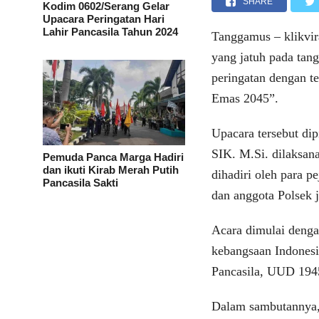
SHARE
Kodim 0602/Serang Gelar
Upacara Peringatan Hari
Lahir Pancasila Tahun 2024
Tanggamus – klikvir
yang jatuh pada tan
peringatan dengan t
Emas 2045”.
Upacara tersebut d
SIK. M.Si. dilaksan
Pemuda Panca Marga Hadiri
dan ikuti Kirab Merah Putih
dihadiri oleh para p
Pancasila Sakti
dan anggota Polsek j
Acara dimulai denga
kebangsaan Indonesi
Pancasila, UUD 1945
Dalam sambutannya,