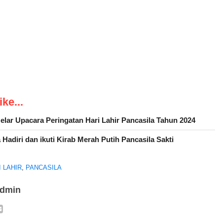
ke...
lar Upacara Peringatan Hari Lahir Pancasila Tahun 2024
adiri dan ikuti Kirab Merah Putih Pancasila Sakti
I LAHIR
,
PANCASILA
admin