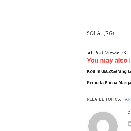
SOLA. (RG)
Post Views:
23
You may also li
Kodim 0602/Serang Ge
Pemuda Panca Marga H
RELATED TOPICS:
HAR