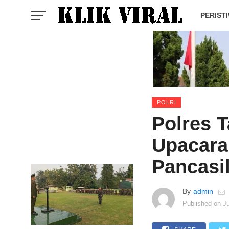
PERIST
POLRI
Polres 
Upacara 
Pancasi
By
admin
Published on
J