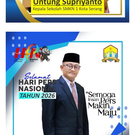
смотреть матчи необязательно. Чтобы совершить вход в
личный кабинет 1xbet, нужно зайти на сайт букмекера и
нажать на кнопку «Вход». Затем нужно ввести логин и
пароль, подтвердить 2-х факторную авторизацию (если она
включена) и нажать на кнопку «Войти». Чтобы
зарегистрироваться в 1xbet, нужно зайти на сайт букмекера
и нажать на кнопку «Регистрация».
Можно ли ставить без
аккаунта?
Я начал делать ставки в 1 иксбет после того, как на работе
все начали делать ставки и выигрывать. Отличный способ
убить время на работе и развлечься. После выбора
коэффициента ставку оформляют, окрывается поле
“Промокод”. В него вписывают набор знаков и нажимают
“Сделать ставку”. Положительный результат предполагает
выигрыш без использования личного банка. Войти в