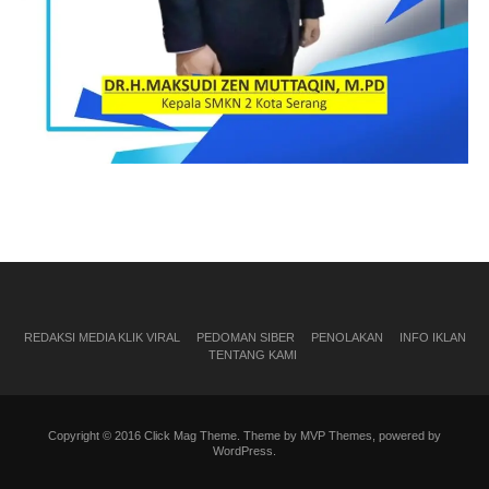
личный кабинет, открыть “Вывести со счета”.
Обычно подробности указываются на
странице акции.
Также нужно подтвердить галочкой в
чекбоксах желание пользователя участвовать
в бонусных акциях, согласие с договором
оферты и достижение 21-летнего возраста.
Например, в прошлом году букмекер активно
заключал пари на дальнейшую судьбу Жозе
Моуриньо в Манчестер Юнайтед.
REDAKSI MEDIA KLIK VIRAL
PEDOMAN SIBER
PENOLAKAN
INFO IKLAN
Получить линк на 1хбет зеркало возможно у
TENTANG KAMI
операторов саппорта.
Например, на четвертый дивизион Исландии можно
Copyright © 2016 Click Mag Theme. Theme by MVP Themes, powered by
сделать ставку на более чем 200 различных исходов. В
WordPress.
GolPas будут доступны только результат матча и основные