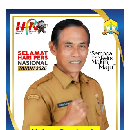
1xbet, нужно зайти на сайт букмекера и
нажать на кнопку «Вход».
Некоторым пользователям главная страница
1xbet сайта может показаться немного
загроможденной из-за большого количества
информации, которую они выдают.
Не доступны для вывода средств только
услуги интернет-банкинга.
Например, получить приветственное
поощрение можно после создания учетной
записи и внесения первого депозита.
В каждом 10-м слоте игроку начисляется 50%
на бонусный счет.
На сайте букмекера есть возможность смотреть игры в
прямом эфире. Узнать, какие события будут показаны,
можно в разделе live‑ставок. Пополнять счет, чтобы