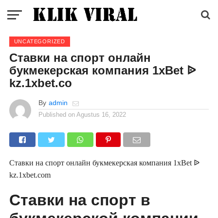
UNCATEGORIZED
Ставки на спорт онлайн
букмекерская компания 1xBet ᐉ
kz.1xbet.co
By
admin
Published on
Agustus 16, 2022
Ставки на спорт онлайн букмекерская компания 1xBet ᐉ
kz.1xbet.com
Ставки на спорт в