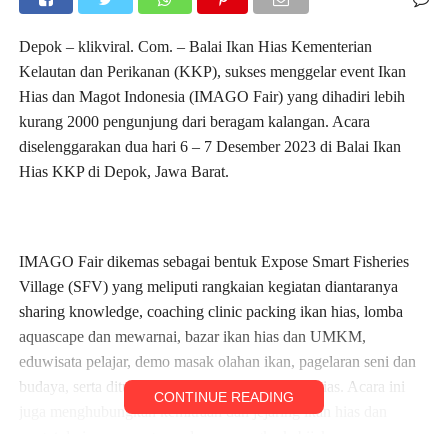
Depok – klikviral. Com. – Balai Ikan Hias Kementerian
Kelautan dan Perikanan (KKP), sukses menggelar event Ikan
Hias dan Magot Indonesia (IMAGO Fair) yang dihadiri lebih
kurang 2000 pengunjung dari beragam kalangan. Acara
diselenggarakan dua hari 6 – 7 Desember 2023 di Balai Ikan
Hias KKP di Depok, Jawa Barat.
IMAGO Fair dikemas sebagai bentuk Expose Smart Fisheries
Village (SFV) yang meliputi rangkaian kegiatan diantaranya
sharing knowledge, coaching clinic packing ikan hias, lomba
aquascape dan mewarnai, bazar ikan hias dan UMKM,
eduwisata pelajar, demo masak olahan ikan, pagelaran seni dan
budaya, serta ditutup dengan pasar digital ikan hias. Acara ini
CONTINUE READING
juga menghubungkan kemitraan dan jejaring ikan hias dan
magot dari semua segmen dan pemangku kebijakan.