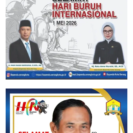
Pasar ikan hias digital ini bukan hanya sekadar acara, tetapi juga
menjadi wujud nyata dari transformasi digital yang semakin
merajalela di berbagai sektor. Dengan adanya platform digital ini,
diharapkan pecinta ikan hias dapat terus terhubung dan
berpartisipasi dalam kegiatan-kegiatan serupa di masa depan.
SL/RG.
Post Views:
16