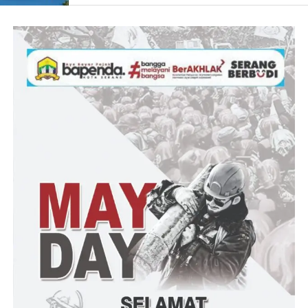
penanganan persampahan nasional merupakan salah satu solusi
dalam kemudahan penyediaan media organik untuk industri
magot di Indonesia.
Hari kedua IMAGO Fair ditutup dengan kegiatan pasar digital
ikan hias yang menjadi inovasi terbaru Balai Ikan Hias untuk
memfasilitasi para penghobi ikan hias dalam mendapatkan
koleksi terbaik tanpa harus hadir secara fisik. Peserta lelang
dapat mengikuti proses lelang secara online melalui platform
digital Instagram. Lebih dari 40 ikan hias eksotik, termasuk Ikan
Hias KoI Showa, Chana, Mas Koki, dan Arwana Super Red,
dipamerkan dengan detail yang lengkap, memudahkan para
pecinta ikan hias untuk memilih dan ikut dalam proses lelang.