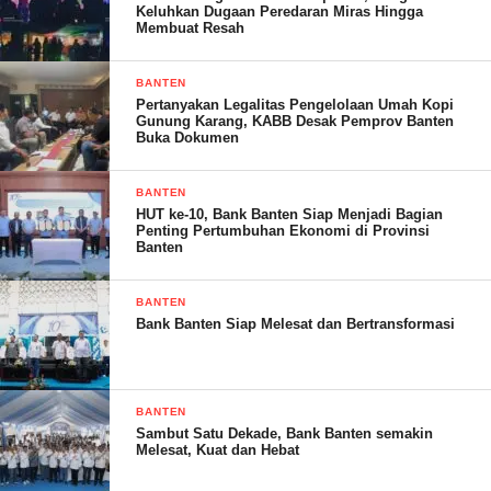
Keluhkan Dugaan Peredaran Miras Hingga
praktisi dan mitra magot.
Membuat Resah
BANTEN
Pertanyakan Legalitas Pengelolaan Umah Kopi
Gunung Karang, KABB Desak Pemprov Banten
Buka Dokumen
BANTEN
HUT ke-10, Bank Banten Siap Menjadi Bagian
Penting Pertumbuhan Ekonomi di Provinsi
Banten
BANTEN
Bank Banten Siap Melesat dan Bertransformasi
Sesi sharing knowledge dimoderatori oleh Dr. Nina Meilisza,
M.Si. menyimpulkan poin-poin penting dalam peningkatan
industri ikan hias dan magot ke depan. Penguatan jejaring dan
kemitraan dalam industri ikan hias merupakan semangat dalam
BANTEN
Sambut Satu Dekade, Bank Banten semakin
mewujudkan Indonesia sebagai produsen ikan hias nomor 1 di
Melesat, Kuat dan Hebat
dunia. Perlunya pembentukan lembaga negara yang menaungi