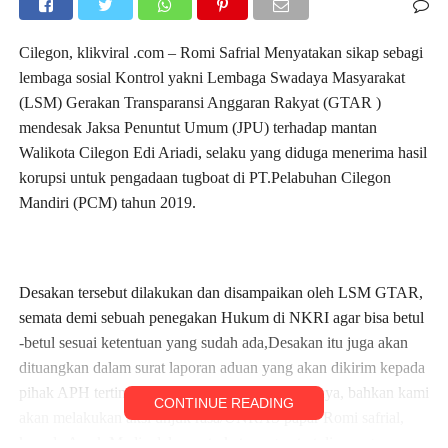
Cilegon, klikviral .com – Romi Safrial Menyatakan sikap sebagi
lembaga sosial Kontrol yakni Lembaga Swadaya Masyarakat
(LSM) Gerakan Transparansi Anggaran Rakyat (GTAR )
mendesak Jaksa Penuntut Umum (JPU) terhadap mantan
Walikota Cilegon Edi Ariadi, selaku yang diduga menerima hasil
korupsi untuk pengadaan tugboat di PT.Pelabuhan Cilegon
Mandiri (PCM) tahun 2019.
Desakan tersebut dilakukan dan disampaikan oleh LSM GTAR,
semata demi sebuah penegakan Hukum di NKRI agar bisa betul
-betul sesuai ketentuan yang sudah ada,Desakan itu juga akan
dituangkan dalam surat laporan aduan yang akan dikirim kepada
pihak APH tertinggi di masing- masing institusinya, bahkan kami
CONTINUE READING
akan melakukan aksi unjuk rasa/UNRAS papar Romi safrial,
kepada Awak Media dalam satu keterangan tertulis yang