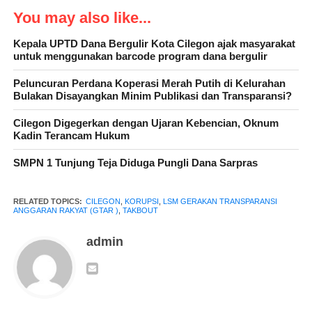
dikirimkan melalui pesan singkat whatsap pada pukul 09.00
You may also like...
jumat pagi, (8-12-2023).
Kepala UPTD Dana Bergulir Kota Cilegon ajak masyarakat
untuk menggunakan barcode program dana bergulir
“Disini Kami mendesak agar JPU atau selaku pihak Kejari
Cilegon untuk melakukan putusan dan penahanan terhadap
Peluncuran Perdana Koperasi Merah Putih di Kelurahan
Bulakan Disayangkan Minim Publikasi dan Transparansi?
tersangka pada dugaan kasus korupsi, tegasnya”,Karena menurut
keterangan di pengadilan sudah jelas ada dan di berbagai
Cilegon Digegerkan dengan Ujaran Kebencian, Oknum
informasi berita resmi, tapi dalam hal ini Edi Ariadi, selaku
Kadin Terancam Hukum
mantan walikota Cilegon menikmati hasil dana korupsi justru
SMPN 1 Tunjung Teja Diduga Pungli Dana Sarpras
masih dibiarkan,” tandas Romi Safrial.
RELATED TOPICS:
CILEGON
,
KORUPSI
,
LSM GERAKAN TRANSPARANSI
ANGGARAN RAKYAT (GTAR )
,
TAKBOUT
admin