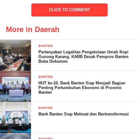
Lanjutnya dalam hal persoalan tersebut bahwa pihak LSM
GTAR, yang disampaikan langsung Romi Safrial, bahwa
CLICK TO COMMENT
pihaknya menilai terhadap aparat kepolisian maupun kejaksaan
jelas sudah sangat memiliki kekuatan hukum untuk menahan dan
More in Daerah
menjadi tersangka.“Yang jelas selain mengirim surat desakan,
kami juga akan mendatangi Mapolda dan Kejati ataupun bahkan
BANTEN
langsung ketahapan Mabespolri juga Kejagung.
Pertanyakan Legalitas Pengelolaan Umah Kopi
Gunung Karang, KABB Desak Pemprov Banten
Buka Dokumen
Menurut Romi Safrial, sebab pengelolaan PT. PCM itu tidak
BANTEN
HUT ke-10, Bank Banten Siap Menjadi Bagian
beres hingga mengakibatkan terjadinya Korupsi Bancakan, dan
Penting Pertumbuhan Ekonomi di Provinsi
ini terbukti pada kasus pengadaan kapal takbout dan jalan akses
Banten
warnasari yang berujung di meja hijau, imbuh Romi, Lsm
GTAR, diakhir penyampaian.
BANTEN
Bank Banten Siap Melesat dan Bertransformasi
( Bdi – RG )
BANTEN