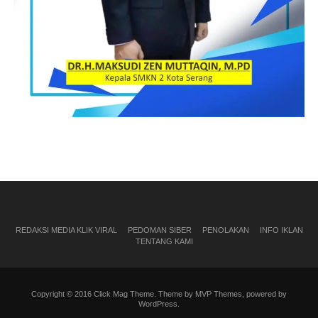
REDAKSI MEDIA KLIK VIRAL
PEDOMAN SIBER
PENOLAKAN
INFO IKLAN
TENTANG KAMI
Copyright © 2016 Click Mag Theme. Theme by MVP Themes, powered by
WordPress.