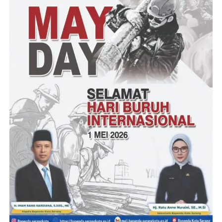
Namun meski demikian berbeda halnya dengan pakta yang kita
tau di lapangan yang kita alami bertambahnya kesulitan untuk
mendaftarkan diri sebagai peserta KPPS ada dugaan intervensi
oknum yang tidak bertanggung jawab saat mendaftar di kantor
Desa/Kelurahan yang ada di kabupaten Pandeglang provinsi
Banten.
(AS) Salah seorang mahasiswa ditempat terpisah menambahkan,
Saya takut mendaftarkan diri untuk menjadi peserta KPPS
lantaran ada beberapa alasan yang pertama tentu tinggi resiko
beban tugas yang di embang oleh peserta KPPS, kedua pihak
Desa/Kelurahan itu diduga kerapkali menutup informasi sistem
mekanisme untuk tiap calon peserta selain rekomendasi dari
pribadi atau kelompoknya,” Tutupnya.