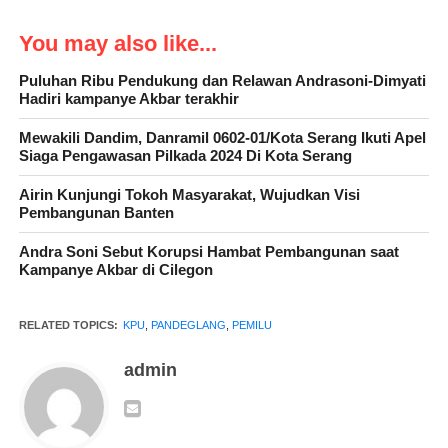
You may also like...
“Syarat anggota KPPS usia 17-55 tahun, tamat SMA sederajat,
tidak terafiliasi dengan partai politik dan tim sukses,
Puluhan Ribu Pendukung dan Relawan Andrasoni-Dimyati
Hadiri kampanye Akbar terakhir
Mewakili Dandim, Danramil 0602-01/Kota Serang Ikuti Apel
Siaga Pengawasan Pilkada 2024 Di Kota Serang
“Petugas KPPS adalah ujung tombak penyelenggara pemilu
yang bersentuhan langsung dengan pemilik suara di Masing-
Airin Kunjungi Tokoh Masyarakat, Wujudkan Visi
Pembangunan Banten
masing TPS,
Andra Soni Sebut Korupsi Hambat Pembangunan saat
Kampanye Akbar di Cilegon
Lanjutnya, Persyaratan KPPS untuk Pemilu 2024
RELATED TOPICS:
KPU
,
PANDEGLANG
,
PEMILU
Berdasarkan Peraturan KPU Nomor 8 Tahun 2022 Pasal 35 ayat
admin
(1) ada beberapa syarat menjadi anggota KPPS Pemilu 2024,
yaitu