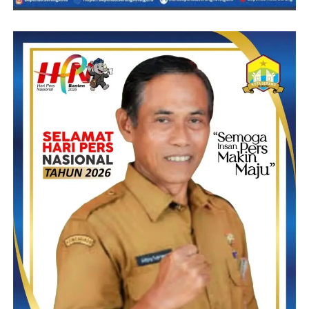
Sangat disayangkan sampai berita ini ditayangkan pihak KPU
dan juga Bawaslu kabupaten Pandeglang provinsi Banten
bungkam belum dapat memberikan tanggapan.
(YEN/RG)
Post Views:
15