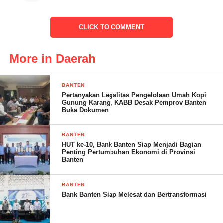
CLICK TO COMMENT
More in Daerah
IKLAN FOKAR
BANTEN
Pertanyakan Legalitas Pengelolaan Umah Kopi
Warga Negara Indonesia (WNI).
Gunung Karang, KABB Desak Pemprov Banten
Buka Dokumen
Berusia paling rendah 17 tahun.
BANTEN
Setia kepada Pancasila sebagai dasar Negara, Undang-Undang
HUT ke-10, Bank Banten Siap Menjadi Bagian
Penting Pertumbuhan Ekonomi di Provinsi
Dasar Negara Republik Indonesia Tahun 1945, Negara
Banten
Kesatuan Republik Indonesia, Bhinneka Tungga Ika, dan cita-
cita Proklamasi 17 Agustus 1945.
BANTEN
Bank Banten Siap Melesat dan Bertransformasi
Mempunyai integritas, pribadi yang kuat, jujur dan adil.