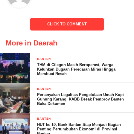
pemimpin yang bisa membawa Indonesia lebih maju, sejahtera,
dan makmur.
CLICK TO COMMENT
“Semoga para anggota KPPS dapat menjalankan tugas dengan
More in Daerah
penuh tanggung jawab,KPPS bisa terus menjaga kesehatannya
agar dapat bekerja dengan baik dan tetap fokus dan semoga
BANTEN
anggota KPPS dapat menyelenggarakan proses penyelenggaraan
THM di Cilegon Masih Beroperasi, Warga
Keluhkan Dugaan Peredaran Miras Hingga
pemilu dengan baik dan berintegritas,” pungkasnya.
Membuat Resah
BANTEN
Pertanyakan Legalitas Pengelolaan Umah Kopi
(Rudi: Haryanto)
Gunung Karang, KABB Desak Pemprov Banten
Buka Dokumen
Post Views:
16
BANTEN
HUT ke-10, Bank Banten Siap Menjadi Bagian
Penting Pertumbuhan Ekonomi di Provinsi
Banten