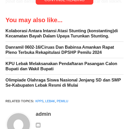
pusat dan daerah, serta DPD tersebut berjalan lancar dan sukses.
You may also like...
Kolaborasi Antara Intansi Atasi Stunting (konstanting)di
Kecamatan Bayah Dalam Upaya Turunkan Stunting.
Danramil 0602-16/Ciruas Dan Babinsa Amankan Rapat
Pleno Terbuka Rekapitulasi DPSHP Pemilu 2024
KPU Lebak Melaksanakan Pendaftaran Pasangan Calon
Bupati dan Wakil Bupati
Olimpiade Olahraga Siswa Nasional Jenjang SD dan SMP
Dalam sambutannya ketua KPPS 02 Desa rangakasbitung timur
Se-Kabupaten Lebak Resmi di Mulai
Omat Nurohmat S.pd menyampaikan rasa syukurnya bahwa
KPPS 02 yang bertempat di RT 02/01 ini berinisiatif untuk
RELATED TOPICS:
KPPS
,
LEBAK
,
PEMILU
menggelar do’a bersama jelang momen pencoblosan 14
Februari. Sebagai sarana bermunajat kepada Allah SWT, doa
admin
bersama ini menjadi simbol harapan seluruh masyarakat agar
pemilihan umum selain berjalan sukses, juga akan menghasilkan