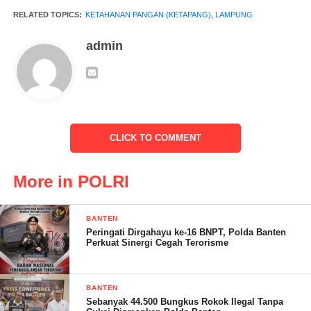
dimiliki TNI AL serta menuntaskan masalah stunting melalui
RELATED TOPICS:
KETAHANAN PANGAN (KETAPANG)
,
LAMPUNG
implementasi program Makan Bergizi Gratis yang dicanangkan
oleh Presiden RI Prabowo Subianto.(*)
admin
SOLA. (RG)
Post Views:
19
CLICK TO COMMENT
More in POLRI
BANTEN
Peringati Dirgahayu ke-16 BNPT, Polda Banten
Perkuat Sinergi Cegah Terorisme
BANTEN
Sebanyak 44.500 Bungkus Rokok Ilegal Tanpa