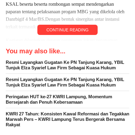
KSAL beserta beserta rombongan sempat mendengarkan
paparan tentang pelaksanaan progam MBG yang dikelola oleh
Danrbigif 4 Mar/BS.Dengan bentuk sinergitas antar instansi
terkait termasuk Polri.
CONTINUE READING
Kegiatan dilanjutkan dengan peninjauan lokasi penanaman
melon inthanon di green house, penanaman bibit mangrove
You may also like...
dibibir pantai Brigif 4 Marinir/BS sejumlah 100 ribu batang,
Resmi Layangkan Gugatan Ke PN Tanjung Karang, YBIL
kemudian dilanjutkan dengan peninjauan Keramba Jaring Apung
Tunjuk Elza Syarief Law Firm Sebagai Kuasa Hukum
Brigade Infanteri 4 Mar/BS yang membudidayakan ikan bawal
bintang sejumlah 5.000 ekor di Dermaga Lembing.
Resmi Layangkan Gugatan Ke PN Tanjung Karang, YBIL
Tunjuk Elza Syarief Law Firm Sebagai Kuasa Hukum
Kemudian dilakukan pembagian sembako kepada para nelayan
Peringatan HUT ke-27 KWRI Lampung, Momentum
di sepanjang rute menuju Dermaga Caligi.
Bersejarah dan Penuh Kebersamaan
TNI AL akan terus mendukung program pemerintah dalam
KWRI 27 Tahun: Konsisten Kawal Reformasi dan Tegakkan
Marwah Pers – KWRI Lampung Terus Bergerak Bersama
mewujudkan ketahanan
Rakyat
pangan nasional melalui pengembangan potensi maritim yang