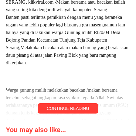
SERANG, klikviral.com -Makan bersama atau bacakan istilah
yang sering kita dengar di wilayah kabupaten Serang
Banten,pasti terlintas pemikiran dengan menu yang beraneka
ragam yang lebih populer lagi biasanya gra masem,namun lain
halnya yang di lakukan warga Gunung mulih Rt20/04 Desa
Bojong Pandan Kecamatan Tunjung Teja Kabupaten
Serang,Melakukan bacakan atau makan bareng yang beralaskan
daun pisang di atas jalan Paving Blok yang baru rampung
dikerjakan.
Warga gunung mulih melakukan bacakan /makan bersama
tersebut sebagai ungkapan rasa syukur kepada Allah Swt atas
terlaksananya pembangunan Peningkatan pasilitas umum (PSU)
CONTINUE READING
dengan jenis kegiatan pengembangan padat karya,yang
dilaksanakan oleh Kelompok Swadaya Masyarakat (KSM) Anak
Remaja Gunung Mulih (ARGUM).
You may also like...