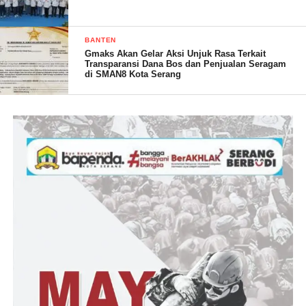
telah berkenan,memberikan program Kementrian
Ketenagakerjaan RI peningkatan Pasiliatas Umum berupa
BANTEN
paving blok sebagai
Gmaks Akan Gelar Aksi Unjuk Rasa Terkait
Transparansi Dana Bos dan Penjualan Seragam
di SMAN8 Kota Serang
kegiatan Pengembangan Padat Karya,tahun anggaran 2023,
yang di percayakan selaku pelaksana kegiatan KSM
ARGUM,yang juga sebagai penerima manfaat,kami atas nama
kelompok dan warga kampung Gunung Mulih,merasa puas
dengan rampungnya pembangunan ini,yang juga bagaikan
hutang yang telah terbayarkan kepada warga gunung
mulih,karena hal seperti ini sudah lama kami rencanakan,dengan
berbagai cara kami lakukan bangun birokrasi dengan intasi
terkait.