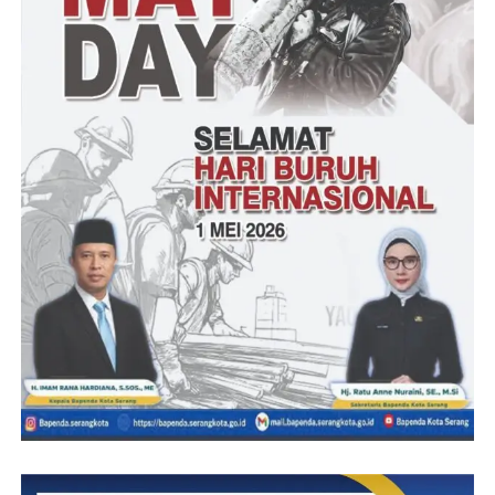
syukur alkhamdulilah tahun ini dapat prokram PSU dari
kementrian RI,muda-mudahan tahun depan dapat lagi,saat ini di
kampung Gunung Mulih kalau imprastruktur hampir 80%
,kerena selalu di perhatikan oleh pemerintah Desa Bojong
Pandan,maka semoga setelah Peningkatan jalan tertata dengan
baik,tinggal Saluran Penataan Air Limbah (SPAL) yang tidak
kalah pentingnya di tengah kehidupan masyarakat,hal ini semoga
pemerintah Desa dapat menganggarkan di tahun
berikutnya.Harapnya.
Ketua RT-20 Kampung Gunung Mulih (Suhendar.S.Kom) di