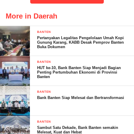
melakukan bacakan,sebagai bentuk rasa syukur,dan kegembiraan
telah terwujudnya peningkatan jalan yang selama ini kami idam -
More in Daerah
idamka,ucap Pahmi.Senin 6/11/2023.
BANTEN
Pertanyakan Legalitas Pengelolaan Umah Kopi
Gunung Karang, KABB Desak Pemprov Banten
Lebih lanjut Pahmi menyampaikan,Kampung Gunung Mulih
Buka Dokumen
merupakan kampung primadona di Desa Bojong Pandan
Kecamatan Tunjung Teja, tercemin dari warganya yang
BANTEN
HUT ke-10, Bank Banten Siap Menjadi Bagian
mempunyai animo membangun yang tinggi,terlihat dari
Penting Pertumbuhan Ekonomi di Provinsi
kekompakan warganya disaat ada pembangunan,semua turun
Banten
dari yang muda sampe yang tua,saling bahu membahu,di setiap
ada pembangunan,budaya gotong royongnya masi tetap
BANTEN
Bank Banten Siap Melesat dan Bertransformasi
terjaga,Ujar ketua KSM
BANTEN
Lanjut Pahmi,kami selaku KSM kampung Gunung Mulih
Sambut Satu Dekade, Bank Banten semakin
Melesat, Kuat dan Hebat
mengucapkan bayak terima kasih kepada semua pihak yang