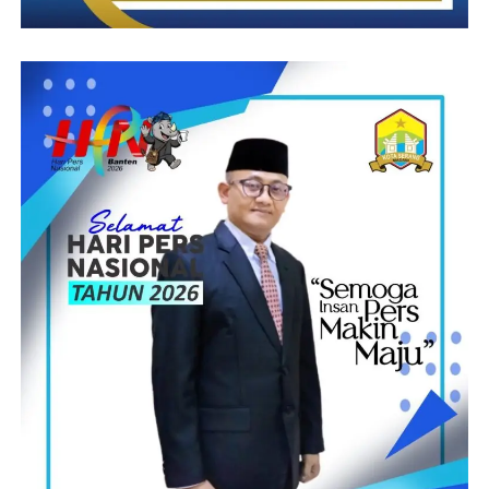
Kami sebagai Rt,20 yang juga pengurus KSM ARGUM,Kami
selalu berupaya melakukan terobosan serta membangun jaringan
konsolidasi dan berkordinasi dengan intansi yang mengawal
program ,baik program pusat maupun daerah,maka kampung
gunung mulih selalu mendapatkan program
pembangunan,karena kami tidak menunggu dari anggaran
desa,ada beberapa program dan pola-pola yang kami lakukan
semoga dapat di tiru oleh Rt-rt yang lain.Tutupnya.
(Suprani)