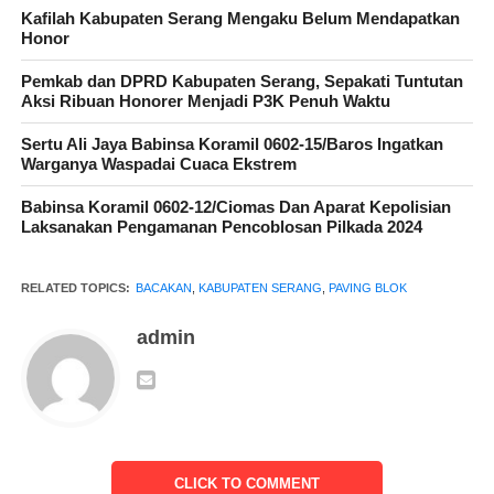
Kafilah Kabupaten Serang Mengaku Belum Mendapatkan
Honor
Pemkab dan DPRD Kabupaten Serang, Sepakati Tuntutan
Aksi Ribuan Honorer Menjadi P3K Penuh Waktu
Sertu Ali Jaya Babinsa Koramil 0602-15/Baros Ingatkan
Warganya Waspadai Cuaca Ekstrem
Babinsa Koramil 0602-12/Ciomas Dan Aparat Kepolisian
Laksanakan Pengamanan Pencoblosan Pilkada 2024
RELATED TOPICS:
BACAKAN
,
KABUPATEN SERANG
,
PAVING BLOK
admin
Ketua KSM ARGUM (Pahmi Akhmad) menyampaikan kepada
media,kegiatan makan bersama/bacakan ini,sudah menjadi
kebiasaan kampung kami (Gunung Mulih),setiap ada
pembangunan yang bersumberkan dana pemerintah,setiap selesai
pembangunan,warga kami saling bahu -membahu untuk
CLICK TO COMMENT