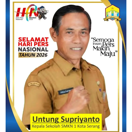
sela -sela makan bersama /bacakan,mengaku selama ini
pemerintah Desa bojong pandan sangat memprioritaskan
disemua hal,apa lagi yang berhubungan dengan kepentingan
warga,namun untuk tahun ini,pemerintah desa belum ada
anggaran,untung ada program kemenaker RI.program
pengembangan padat karnya yang di kelola secara
swadaya,Ucap Rt.
Rt Suhendar Menambahkan menurutnya,kegiatan ini tidak ada
apa-apanya tampa didukung oleh seluruh warga kampung
Gunung Mulih,baik kami sebagai Rt maupun sebagai KSM
ARGUM,tampa adanya saran dan dukungan dari para tokoh
masyarakat yang selalu mendukung di kala ada program
pembangunan,dan kami atas nama apratur pemerinta Desa
Bojong Pandan,kampung Gunung Mulih selalu menjadi buah
bibir dikalangan internal pemerintahan desa bojong pandan,yang
menimbulkan kecemburuan sosial,imbuhnya.