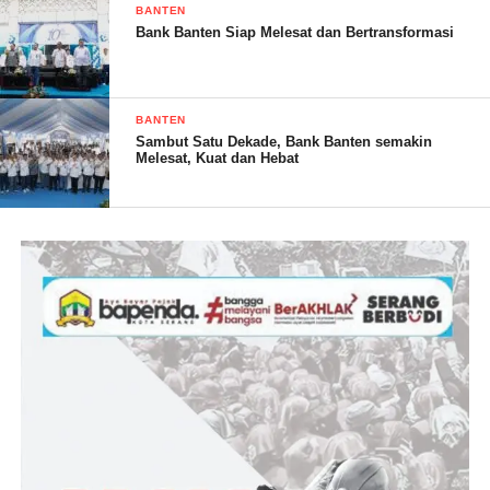
BANTEN
baik sehingga warga desa pemilik tanah di lokasi IUP CV MBR
Bank Banten Siap Melesat dan Bertransformasi
merasa keberatan lahan tanah nya masuk dalam IUP.
4. CV MBR telah menyalahi ketentuan Pasal 136 Undang
undang nomor : 4 Tahun 2009 tentang Mineral dan batu bara,
BANTEN
yaitu :
Sambut Satu Dekade, Bank Banten semakin
A. ayat ( 1 ) Pemegang IUP atau IUPK sebelum melakukan
Melesat, Kuat dan Hebat
kegiatan operasi produksi, wajib menyelesaikan hak atas Tanah
dengan pemegang hak sesuai ketentuan dan perundang-
undangan yang berlaku.
B. ayat ( 2 ) Penyelesaian hak atas Tanah (1) dapat dilakukan
secara bertahap sesuai dengan kebutuhan atas Tanah oleh
pemegang IUP atau IUPK
Dalam suratnya DESDM Provinsi Banten meminta Pihak
Perusahaan CV MBR, untuk melakukan hal-hal sebagai berikut :
1. Melakukan penguasaan lahan yang masuk dalam IUP CV
MBR melalui proses jual-beli dan atau kesepakatan dengan
warga desa pemilik lahan .
2. Tidak melakukan operasi produksi sebelum ada penyelesaian