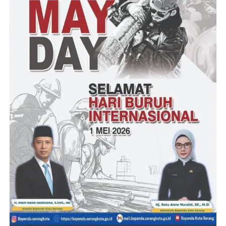
kesepakatan dengan warga pemilik lahan.
3.Apabila dalam kurun waktu 2 Minggu setelah surat ini diterima
belum ada kesepakatan dan atau proses jual beli dengan warga
pemilik lahan, maka IUP CV MBR akan dihentikan sementara.
surat yang ditandatangani oleh Deri Dariawan, ST.M.MT selaku
PLT Kepala Dinas ESDM Provinsi Banten dengan tembusan di
sampaikan kepada :
1. PJ Gubernur Banten ( sebagai laporan)
2. PJ.Sekdaprov Banten ( sebagai laporan)
3. Kepala DPMPTSP provinsi Banten.
Menanggapi Surat dari DESDM Provinsi Banten yang ditujukan
kepada pihak perusahaan CV MBR, Rezki Hidayat SPd,
Sekretaris Jenderal DPP Lembaga Front Pemantau Kriminalitas (
FPK ) menyampaikan apresiasinya kepada pihak Pemerintah
walaupun agak terlambat merespon keluhan warga khususnya
para pemilik lahan yang yang masuk ploting IUP CV MBR
sejak tahun 2019 baru ada teguran kepada pihak CV MBR yang