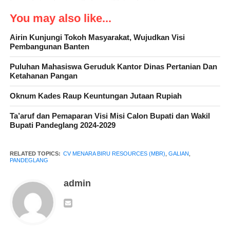
kesepakatan dengan pihak pemilik tanah mirisnya wargapun
tidak tahu bahwa tanahnya kena plot pihak perusahaan CV
You may also like...
Menara Biru Resources ( MBR ), hal ini mengakibatkan
Airin Kunjungi Tokoh Masyarakat, Wujudkan Visi
kerugian bagi beberapa orang warga yang memiliki tanah yang
Pembangunan Banten
di ploting oleh pihak perusahaan karena lahan tanah tersebut
tidak bisa memanfaatkan lahan tanahnya tetapi tiap tahun warga
Puluhan Mahasiswa Geruduk Kantor Dinas Pertanian Dan
Ketahanan Pangan
yang bayar pajaknya.
Oknum Kades Raup Keuntungan Jutaan Rupiah
Ta’aruf dan Pemaparan Visi Misi Calon Bupati dan Wakil
Bupati Pandeglang 2024-2029
RELATED TOPICS:
CV MENARA BIRU RESOURCES (MBR)
,
GALIAN
,
PANDEGLANG
admin