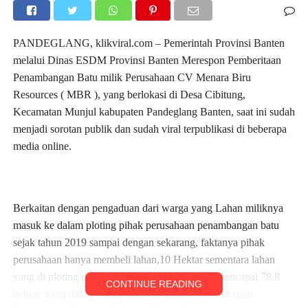
PANDEGLANG, klikviral.com – Pemerintah Provinsi Banten
melalui Dinas ESDM Provinsi Banten Merespon Pemberitaan
Penambangan Batu milik Perusahaan CV Menara Biru
Resources ( MBR ), yang berlokasi di Desa Cibitung,
Kecamatan Munjul kabupaten Pandeglang Banten, saat ini sudah
menjadi sorotan publik dan sudah viral terpublikasi di beberapa
media online.
Berkaitan dengan pengaduan dari warga yang Lahan miliknya
masuk ke dalam ploting pihak perusahaan penambangan batu
sejak tahun 2019 sampai dengan sekarang, faktanya pihak
perusahaan hanya membeli lahan,10 Hektar sementara lahan
yang di ploting oleh pihak perusahaan luasnya mencapai 78.8
CONTINUE READING
hektar, yang diduga ilegal Karena tidak disertakan surat