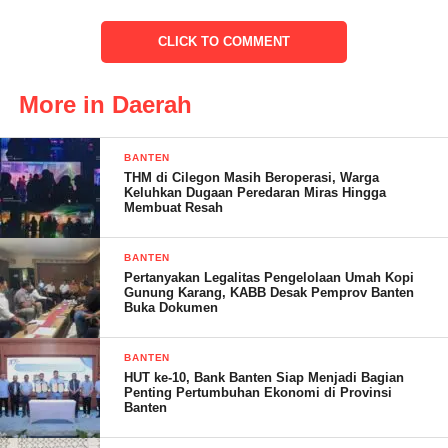
CLICK TO COMMENT
Surat Dari Dinas ESDM Provinsi Banten yang ditujukan kepada
Direktur CV Menara Biru Resources ( MBR ) tertanggal 8
More in Daerah
Desember 2023 dengan Nomor : 540/5573/DSDM/2023
Bersifat Penting karena berkaitan dengan Penyelesaian
BANTEN
permasalahan hak atas tanah pada CV MBR Point’ penting Surat
THM di Cilegon Masih Beroperasi, Warga
Keluhkan Dugaan Peredaran Miras Hingga
DESDM Provinsi Banten yaitu sebagai berikut :
Membuat Resah
1. Menindaklanjuti hasil klarifikasi CV MBR tentang
BANTEN
permasalahan penguasaan lahan warga desa Cibitung dan desa
Pertanyakan Legalitas Pengelolaan Umah Kopi
Lebak kecamatan Munjul kabupaten Pandeglang Banten
Gunung Karang, KABB Desak Pemprov Banten
Buka Dokumen
disimpulkan bahwa
2. CV MBR belum atau melakukan penguasaan atas lahan
BANTEN
tersebut diatas baik secara jual beli
HUT ke-10, Bank Banten Siap Menjadi Bagian
Maupun kerjasama/ kesepakatan kepada pemilik lahan
Penting Pertumbuhan Ekonomi di Provinsi
Banten
3. CV MBR tidak melakukan upaya-upaya menjaga kondusifitas
di lingkungan tambang dengan tidak menjalin komunikasi yang