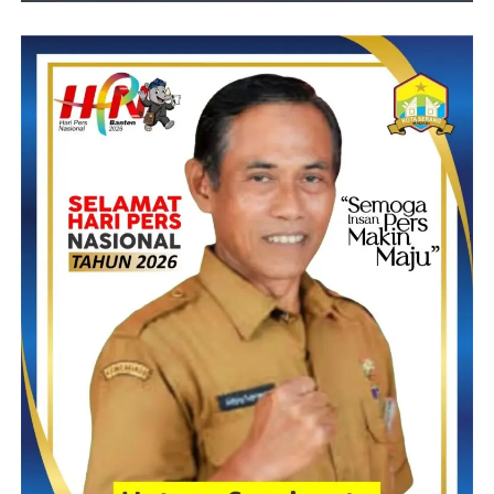
terpantau sampai saat ini ( 25/12/2023) tetap beroperasi terkesan
mengabaikan surat dari DESDM Provinsi Banten.
Lembaganya meminta kepada APH dan OPD konsisten
menerapkan regulasi aturan perundang-undangan yang berlaku
sekaligus meminta pertanggungjawaban kepada Perusahaan CV
Menara Biru Resources ( MBR ) atas beberapa dugaan
pelanggaran sebagaimana tersebut diatas, serta mematuhi
aturan perundang-undangan dan hukum yang berlaku, tegasnya.
Sementara Rudi dari Pihak Perusahaan CV Menara Biru
Resources ( MBR ) memilih bungkam saat di konfirmasi awak
media
(YEN/RG)
Post Views:
14