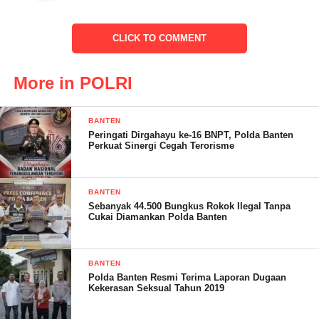
CLICK TO COMMENT
More in POLRI
Lanjutnya, dalam perkara tersebut, diamankan barang bukti yang
berhasil diamankan berupa foto copy struk bukti transfer akun
BANTEN
dana dari pelapor, dan screenshot perbincangan antara pelapor
Peringati Dirgahayu ke-16 BNPT, Polda Banten
dan terlapor pada saat terlapor menjanjikan usaha air mineral.
Perkuat Sinergi Cegah Terorisme
BANTEN
Sebanyak 44.500 Bungkus Rokok Ilegal Tanpa
Dijelaskan Kapolsek, kronologi kejadian bermula pada Sabtu
Cukai Diamankan Polda Banten
tanggal 17 Juni 2023 sekira jam 11.00 Wib di Pekon Sinar
Saudara bermula pada saat pelaku datang ke rumah korban
untuk mengajak usaha isi ulang air mineral lalu pelapor
BANTEN
Polda Banten Resmi Terima Laporan Dugaan
memberikan uang tersebut kepada terlapor dengan cara
Kekerasan Seksual Tahun 2019
mentrasfer sebesar Rp.7.745.000,-. ke akun dompet digital dana
tersangka.