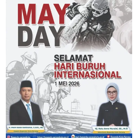
ke Polsek Wonosobo untuk ditindak lanjuti,” jelasnya.
AKP Juniko mengungkapkan, pelaku telah mengakui
perbuatanya melakukan penipuan terhadap korban dan uang
yang ada padanya telah habis dipakai berjudi.
“Uang dari hasil tipu gelap tersebut sudah habis digunakan untuk
permainan judi online jenis slot,” ungkapnya.
Ditambahkannya, saat ini tersangka dan barang bukti ditahan di
Mapolsek Wonosobo, terhadapnya dijerat pasal 372, 378
KUHPidana. “Ancaman maksimal 4 tahun penjara,” tandasnya.