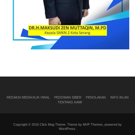
REDAKSI MEDIA KLIK VIRAL
PEDOMAN SIBER
PENOLAKAN
INFO IKLAN
TENTANG KAMI
Copyright © 2016 Click Mag Theme. Theme by MVP Themes, powered by
WordPress.