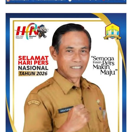
Sementara itu, berdasarkan keterangan tersangka Atep bahwa
setelah uang yang didapatkan habis untuk bermain judi slot, ia
lalu kabur ke Cilegon Banten untuk bersembunyi.
“Setelah uangnya habis, saya kabur ke Cilegon, niatnya pulang
mau ziarah ke makam anak saya,” kata Atep sebelum di
jebloskan ke dalam penjara.
SOL. (RG)
Post Views:
21