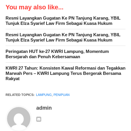
You may also like...
Tim gabungan kemudian menuju Pelabuhan Bakauheni
Resmi Layangkan Gugatan Ke PN Tanjung Karang, YBIL
Tunjuk Elza Syarief Law Firm Sebagai Kuasa Hukum
Kabupaten Lampung Selatan dan hingga 8 jam melakukan
penyisiran terhadap kapal yang bersandar di Bakauheni yang
Resmi Layangkan Gugatan Ke PN Tanjung Karang, YBIL
diduga ditumpangi oleh pelaku sehingga diketahui keberadaan
Tunjuk Elza Syarief Law Firm Sebagai Kuasa Hukum
tersangka.
Peringatan HUT ke-27 KWRI Lampung, Momentum
Bersejarah dan Penuh Kebersamaan
KWRI 27 Tahun: Konsisten Kawal Reformasi dan Tegakkan
“Pada Minggu, 10 Maret 2024, sekitar 05.30 WIB, tim
Marwah Pers – KWRI Lampung Terus Bergerak Bersama
Rakyat
gabungan berhasil mengidentifikasi tersangka sehingga langsung
melakukan upaya paksa penangkapan terhadapnya,” kata AKP
Juniko mewakili Kapolres Tanggamus AKBP Rinaldo Aser,
RELATED TOPICS:
LAMPUNG
,
PENIPUAN
S.H., S.I.K., M.Si., Selasa 12 Maret 2024.
admin