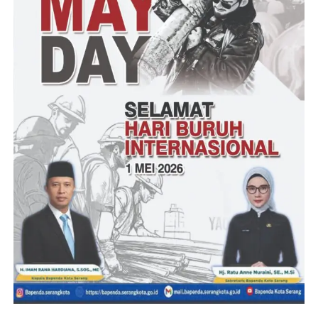
bersih.
(YEN/RG)
Post Views:
25