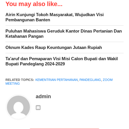
You may also like...
Kegiatan zoom meeting Program peresmian bantuan sumur bor
Airin Kunjungi Tokoh Masyarakat, Wujudkan Visi
Pembangunan Banten
dan pipa Air bersih berkapasitas 5300 liter ini sebanyak 15 titik
yang tersebar di wilayah provinsi Banten dan Provinsi Jawa
Puluhan Mahasiswa Geruduk Kantor Dinas Pertanian Dan
Barat. Bantuan dari kementrian Pertahanan Republik Indonesia
Ketahanan Pangan
yang berlokasi di Kecamatan Bayah Kabupaten Lebak Provinsi
Oknum Kades Raup Keuntungan Jutaan Rupiah
Banten yang terdampak kekeringan akibat musim kemarau
panjang.
Ta’aruf dan Pemaparan Visi Misi Calon Bupati dan Wakil
Bupati Pandeglang 2024-2029
RELATED TOPICS:
KEMENTRIAN PERTAHANAN
,
PANDEGLANG
,
ZOOM
MEETING
admin
Adapun titik penerima bantuan sumur bor dan pipa air bersih