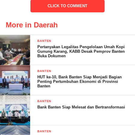
yaitu Desa sukaharja Kecamatan Cibimbin Kabupaten
CLICK TO COMMENT
Kuningan, Desa Cipedes Kecamatan Cibimbin Kabupaten
Kuningan, Desa Cirukeum Kecamatan Cibimbin Kabupaten
More in Daerah
Kuningan, Desa Ranca Bungur Kabupaten Bogor, Desa
Cimulang Kabupaten Bogor, Desa Sukasirna Kabupaten
Sukabumi, Desa Karabayaputra Kabupaten Sukabumi, Desa
BANTEN
Pertanyakan Legalitas Pengelolaan Umah Kopi
purabaya Pasir Astana Kabupaten Sukabumi, Desa Citamiang
Gunung Karang, KABB Desak Pemprov Banten
Kabupaten Sukambumi, Desa Ranca Buaya Kabupaten
Buka Dokumen
Tanggerang Banten, Desa Bojen Kabupaten Pandeglang Banten
dan Desa Pagungulan Kecamatan Bayah Kabupaten Lebak
BANTEN
HUT ke-10, Bank Banten Siap Menjadi Bagian
Banten.
Penting Pertumbuhan Ekonomi di Provinsi
Banten
BANTEN
Bripka M.Samhudi Bhabinkamtibmas Polsek Panimbang Polres
Bank Banten Siap Melesat dan Bertransformasi
Pandeglang mengatakan dan berharap
BANTEN