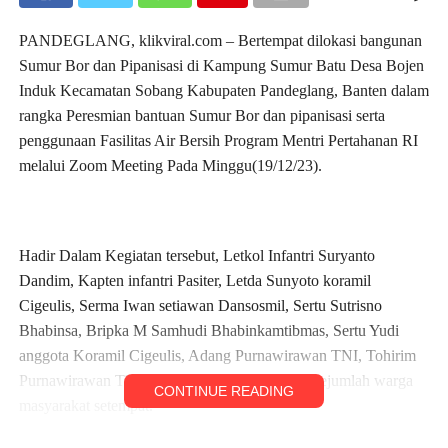
PANDEGLANG, klikviral.com – Bertempat dilokasi bangunan
Sumur Bor dan Pipanisasi di Kampung Sumur Batu Desa Bojen
Induk Kecamatan Sobang Kabupaten Pandeglang, Banten dalam
rangka Peresmian bantuan Sumur Bor dan pipanisasi serta
penggunaan Fasilitas Air Bersih Program Mentri Pertahanan RI
melalui Zoom Meeting Pada Minggu(19/12/23).
Hadir Dalam Kegiatan tersebut, Letkol Infantri Suryanto
Dandim, Kapten infantri Pasiter, Letda Sunyoto koramil
Cigeulis, Serma Iwan setiawan Dansosmil, Sertu Sutrisno
Bhabinsa, Bripka M Samhudi Bhabinkamtibmas, Sertu Yudi
anggota Koramil Cigeulis, Adang Purnawirawan TNI, Tohirim
Purnawirawan TNI.Tomas, Toga, Topem dan Sejumlah warga
CONTINUE READING
masyarakat setempat.