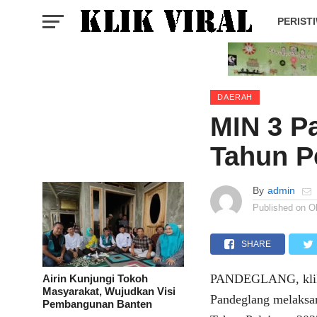
PERIST
DAERAH
MIN 3 P
Tahun P
By
admin
Published on
O
SHARE
PANDEGLANG, klikvi
Airin Kunjungi Tokoh
Masyarakat, Wujudkan Visi
Pandeglang melaksa
Pembangunan Banten