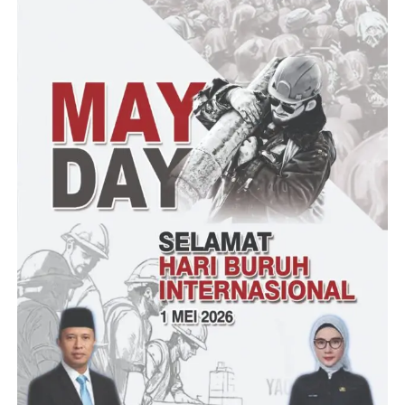
periode 2024-2025 untuk menuju wali kota serang 2 periode
sesuai dengan moto kami Serang Aje Kendor,”pungkasnya
M.Jandan Salim
Post Views:
24