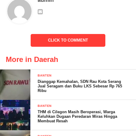
admin
Dalam acara yang penuh hidmat ini yang pertama saya
mengucapkan terima kasih atas kehadirannya dalam acara
peresmian dan laporan pembagunan pemerintahan kota serang
dan Alhamdulillah saya menjabat sebagai wali kota serang
selama 5 tahun dan hari ini saya telah purna tugas pada tanggal
CLICK TO COMMENT
05 Desember 2023,”ucapnya
More in Daerah
BANTEN
Dianggap Kemahalan, SDN Rau Kota Serang
Jual Seragam dan Buku LKS Sebesar Rp 765
Ribu
BANTEN
THM di Cilegon Masih Beroperasi, Warga
Keluhkan Dugaan Peredaran Miras Hingga
Membuat Resah
Visi misi kami dalam masa pencalonan wali kota serang yang