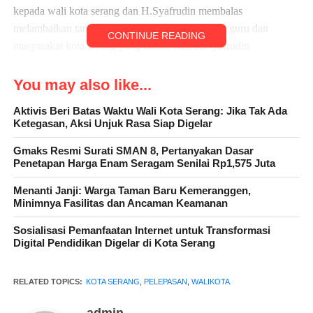
kepada wali kota serang dan H.Syafrudin membalas
melambaikan tangannya kepada anak anak, para guru dan
CONTINUE READING
masyarakat kota serang yang dilalui oleh H.Syafrudin
You may also like...
H. Nanang Syafrudin Setda Kota Serang menyampaikan laporan
Aktivis Beri Batas Waktu Wali Kota Serang: Jika Tak Ada
Ketegasan, Aksi Unjuk Rasa Siap Digelar
hasil pembangunan Pemerintah Kota Serang dan sekaligus
mengucapkan terima kasih atas purna bhaktinya
Gmaks Resmi Surati SMAN 8, Pertanyakan Dasar
Dr.H.Syafrudin,S.Sos,M.Si selama memimpin pemerintahan
Penetapan Harga Enam Seragam Senilai Rp1,575 Juta
Kota Serang telah banyak perubahan yang signifikan
Menanti Janji: Warga Taman Baru Kemeranggen,
Minimnya Fasilitas dan Ancaman Keamanan
Sosialisasi Pemanfaatan Internet untuk Transformasi
Dr.H.Syafrudin,S.Sos,M.Si Wali Kota Serang dalam
Digital Pendidikan Digelar di Kota Serang
sambutannya mengucapkan terima kasih kepada para tokoh
masyarakat,para tokoh pemuda,para media,para tokoh seni
RELATED TOPICS:
KOTA SERANG
,
PELEPASAN
,
WALIKOTA
budaya,para seniman dan lain lain yang tidak dapat kami
sebutkan satu persatu