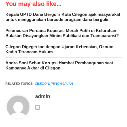
You may also like...
Kanit Intelkam KP Merak, IPDA Hernawan
Kepala UPTD Dana Bergulir Kota Cilegon ajak masyarakat
Kanit Reskrim KP Merak, IPDA Mujianto, S.H., Perwakilan
untuk menggunakan barcode program dana bergulir
Gapasdap, Sutari, serta Anggota KSKP Merak.
Peluncuran Perdana Koperasi Merah Putih di Kelurahan
Bulakan Disayangkan Minim Publikasi dan Transparansi?
Cilegon Digegerkan dengan Ujaran Kebencian, Oknum
Kadin Terancam Hukum
Andra Soni Sebut Korupsi Hambat Pembangunan saat
Kampanye Akbar di Cilegon
RELATED TOPICS:
CILEGON
,
PENGHIJAUAN
admin
Kapolsek dalam kesempatan ini menyampaikan, “Acara ini
diselenggarakan dengan sinergi antara Polri dan berbagai instansi
yang hadir dalam upaya menjaga kelestarian lingkungan.