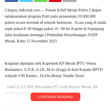
Cilegon, klikviral.com — Polsek KSkP Merak Polres Cilegon
melaksanakan program Polri yaitu penanaman 10.000.000
pohon secara serentak di seluruh Indonesia . Acara yang di mulai
sejak pukul 8: 00 hingga pukul 10 : 00 itu di gelar di Sepanjang
Jalur kendaraan dermaga I Pelabuhan Penyebrangan ASDP
Merak. Rabu 15 November 2023
Kegiatan dipimpin oleh Kapoksek KP Merak IPTU Wisnu
Bramantyo, S.Tr.K.,S.I.K.,M.Sc.(Eng)) di ikuti Kepalai BPTD
wilayah VIII Banten , Dr.Drs.Benny Nurdin Yusuf.
, Amd LLAJ.,MH.,Perwakilan PT.Asdp Persero Merak JM.
SDM, Rizal Agustiar,
CONTINUE READING
JM. Teknik Asdp Persero Merak, Putu,