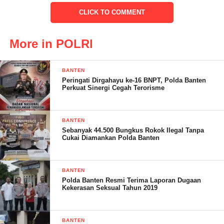
CLICK TO COMMENT
“Bersama sejumlah tokoh penting dan perwakilan dari berbagai
More in POLRI
lembaga, menunjukkan komitmen bersama untuk menjaga
kelestarian lingkungan sesuai dengan intruksi dari Kapolri hari
BANTEN
ini penanaman di lakukan serentak di masing-masing wilayah
Peringati Dirgahayu ke-16 BNPT, Polda Banten
hukum.” Tutup kapolsek. (Budi – RG)
Perkuat Sinergi Cegah Terorisme
Post Views:
19
BANTEN
Sebanyak 44.500 Bungkus Rokok Ilegal Tanpa
Cukai Diamankan Polda Banten
BANTEN
Polda Banten Resmi Terima Laporan Dugaan
Kekerasan Seksual Tahun 2019
BANTEN