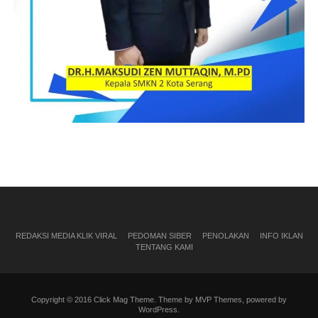
REDAKSI MEDIA KLIK VIRAL
PEDOMAN SIBER
PENOLAKAN
INFO IKLAN
TENTANG KAMI
Copyright © 2016 Click Mag Theme. Theme by MVP Themes, powered by
WordPress.