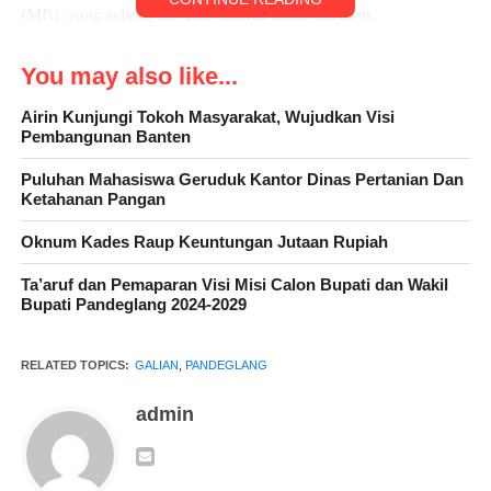
(MB), yang selama ini Aktivitasnya masih berjalan.
You may also like...
Audiensi ini dihadiri oleh pihak Muspika Kecamatan Munjul,
Airin Kunjungi Tokoh Masyarakat, Wujudkan Visi
Pembangunan Banten
Pihak Perusahaan Cv. MB juga dari Dinas Lingkungan Hidup
Kabupaten Pandeglang.
Puluhan Mahasiswa Geruduk Kantor Dinas Pertanian Dan
Ketahanan Pangan
Oknum Kades Raup Keuntungan Jutaan Rupiah
Usai Lakukan Audiensi, didepan Kantor Kecamatan Munjul,
Ta’aruf dan Pemaparan Visi Misi Calon Bupati dan Wakil
Ketua Karang Taruna Kholid ketika diwawancara
Bupati Pandeglang 2024-2029
menyampaikan bahwa merasa tidak puas dengan hasil Audiensi
tersebut bahwa, tidak puasnya dengan jawaban-jawaban dari
RELATED TOPICS:
GALIAN
,
PANDEGLANG
pihak perusahaan Cv MB, yang cendrung mengungkapkan
pembenaran saja, dan juga penyampaian pihak LH yang
admin
disampaikannya mengenai dampak Lingkungan, kurang
mengena juga tidak dipahami oleh Masyarakat terdampak.