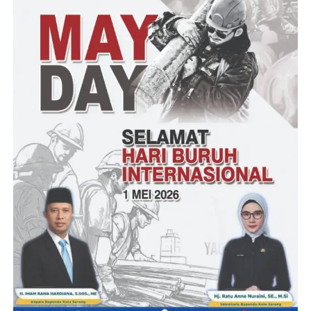
” ya, hasil audien kami dengan pihak perusahaan sementara ini
menurut kami kurang puas, sebab Dinas LH Kabupaten
Pandeglang seolah hanya memberikan wejangan saja dan bukan
mencari solusi perihal keresahan warga yang terdampak akibat
aktivitas tambang galian C yang ada di wilayah desa Cibitung,”
Pungkasnya
(YEN/RG)
Post Views:
17