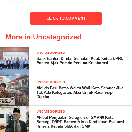
“Ketika Audiensi tadi kami dari pihak Karang Taruna termasuk
CLICK TO COMMENT
warga terdampak merasa tidak puas, karena Perusahaan Cv MB
cendrung mengungkapkan pembenaran saja, sementara pihak
More in Uncategorized
Dinas LH Kabupaten penyampaiannya terlalu jauh, sehingga
bukan persoalan malah kurang dipahami,” terang Kholid pada
UNCATEGORIZED
kamis (14-12-2023)
Bank Banten Dinilai Semakin Kuat, Ketua DPRD
Banten Ajak Pemda Perkuat Kolaborasi
UNCATEGORIZED
Aktivis Beri Batas Waktu Wali Kota Serang: Jika
Tak Ada Ketegasan, Aksi Unjuk Rasa Siap
Digelar
UNCATEGORIZED
Akibat Penjualan Seragam di SMAN8 Kota
Serang, DRPD Banten Minta Dindikbud Evaluasi
Lanjut kholid menyampaikan bahwa kalau persoalan tuntutan
Kinerja Kepala SMA dan SMK
solusi mengenai dampak yang ditimbulkan perusahaan tidak